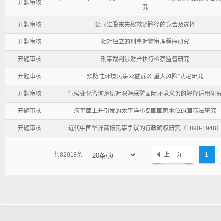
开题审核
究
开题审核
公司法股东失权救济路径的竞合及选择
开题审核
相对独立的刑事对物审理程序研究
开题审核
刑事裁判涉财产执行检察监督研究
开题审核
预防性环境民事公益诉讼“重大风险”认定研究
开题审核
气候变化咨询意见对深海采矿国际环境义务的解释适用研
开题审核
海平面上升引发的太平洋小岛国国家地位的国际法研究
开题审核
近代中国华洋商标民事争议的行政确权研究（1890-1948
共82018条
上一页
1