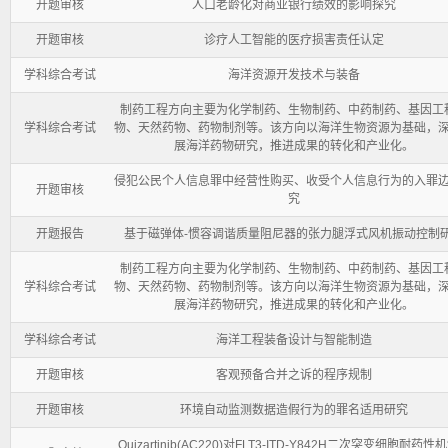
开题审核
人口老龄化对商业银行绩效的影响探究
开题审核
诊疗人工智能的医疗损害责任认定
学科综合考试
海洋资源开发技术与装备
制药工程方向主要为化学制药、生物制药、中药制药、基因工
学科综合考试
物、天然药物、药物制剂等。该方向以海洋生物资源为基础，
展海洋药物研究，推进成果的转化和产业化。
侵犯公民个人信息罪中经营性购买、收受个人信息行为的入罪
开题审核
究
开题报告
基于磁弹体-惯容调谐质量阻尼器的张力腿浮式风机振动控制
制药工程方向主要为化学制药、生物制药、中药制药、基因工
学科综合考试
物、天然药物、药物制剂等。该方向以海洋生物资源为基础，
展海洋药物研究，推进成果的转化和产业化。
学科综合考试
海洋工程装备设计与智能制造
开题审核
客观预备合并之诉的程序规制
开题审核
环境自动监测数据造假行为的罪名适用研究
Quizartinib(AC220)对FLT3-ITD-Y842H二次突变细胞耐药性